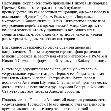
Настоящим сюрпризом стало признание Николая Цискаридзе.
Премьер Большого театра, известный публике
преимущественно как балетный танцовщик, одержал победу в
номинации «Лучший дебют». Роль короля Людовика в
мхатовской «Кабале святош» Юрия Квятковского позволила
ему успешно перейти в драматический жанр. Сам артист с
юмором отметил, что ему пришлось ждать много лет и
сменить амплуа, чтобы балетных артистов наконец начали
рассматривать в драматических категориях.
Визуальное совершенство сезона оценили двойным
награждением. Призы за лучшую сценографию разделили
Максим Обрезков за работу над «Игра интересов» в РАМТе и
Николай Симонов, оформивший ту самую «Кабалу святош».
В этом году учредители ввели специальную категорию
«Хрустальное зеркало театра». Первым ее обладателем стал
спектакль «Блеск и пепел» Театра имени Вахтангова в
постановке Анатолия Шульева. Специальный приз «За честь,
достоинство и служение театру» вручили Валерию Фокину.
Статуэтку мастеру передал Алексей Бородин.
Подводя итоги, Григорий Заславский выделил уникальность
«Хрустальной Турандот». По его мнению, главная ценность
премии заключается в ее оперативности и честной