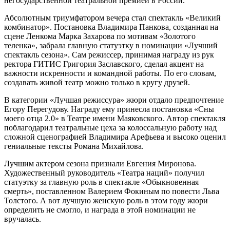
негосударственной театральной премией в России.
Абсолютным триумфатором вечера стал спектакль «Великий
комбинатор». Постановка Владимира Панкова, созданная на
сцене Ленкома Марка Захарова по мотивам «Золотого
теленка», забрала главную статуэтку в номинации «Лучший
спектакль сезона». Сам режиссер, принимая награду из рук
ректора ГИТИС Григория Заславского, сделал акцент на
важности искренности и командной работы. По его словам,
создавать живой театр можно только в кругу друзей.
В категории «Лучшая режиссура» жюри отдало предпочтение
Егору Перегудову. Награду ему принесла постановка «Сны
моего отца 2.0» в Театре имени Маяковского. Автор спектакля
поблагодарил театральные цеха за колоссальную работу над
сложной сценографией Владимира Арефьева и высоко оценил
гениальные тексты Романа Михайлова.
Лучшим актером сезона признали Евгения Миронова.
Художественный руководитель «Театра наций» получил
статуэтку за главную роль в спектакле «Обыкновенная
смерть», поставленном Валерием Фокиным по повести Льва
Толстого. А вот лучшую женскую роль в этом году жюри
определить не смогло, и награда в этой номинации не
вручалась.