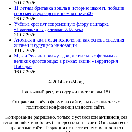
30.07.2026
11-летняя британка вошла в историю шахмат, победив
гроссмейстера с рейтингом выше 2600
26.07.2026
Учёные сравнят современную флору нацпарка
«Паанаярви» с данными XIX века
21.07.2026
Атомная и квантовая технологии как основа спасения
жизней и будущего инноваций
19.07.2026
Музеи России покажут документальные фильмы о
великих флотоводцах в рамках акции «Территория
Победы»
16.07.2026
@2014 - rus24.org
Настоящий ресурс содержит материалы 18+
Отправляя любую форму на сайте, вы соглашаетесь с
политикой конфиденциальности сайта.
Копирование разрешено, только с установкой активной( без
тегов noindex и nofollow) гиперссылки на сайт. Ознакомьтесь с
правилами сайта. Редакция не несет ответственности за