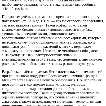
— в частности, чага и трутовик плоский показали
наибольшую результативность в экспериментах, сообщает
scientificrussia.ru.
По данным учёных, применение препарата привело к росту
показателей от 12 % до 150 % — как по скорости прорастания,
так и по приросту корней. Такой эффект обусловлен
комплексом биологически активных веществ в грибах:
фенольными соединениями, аминокислотами,
восстанавливающими сахарами и олигосахаридами, которые
не только стимулируют физиологические процессы, но и
повышают устойчивость растений к засухе, перепадам
температур и патогенам. Некоторые метаболиты обладают
антиоксидантными, бактериостатическими и
антимикотическими свойствами, что дополнительно снижает
риски заболеваний на ранних этапах развития культуры.
Разработка ведётся в рамках Десятилетия науки и технологий
при финансовой поддержке Российского научного фонда и
Министерства науки и высшего образования. Все испытания
проводились в контролируемых условиях методом
гидропоники — выращивания растений без почвы, в
питательном растворе. Такой подход позволяет объективно
оценить влияние препарата, исключив влияние внешних
факторов, а также демонстрирует потенциал технологии для
применения в аграрных зонах с деградированными,