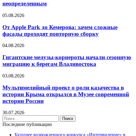
неопределенным
05.08.2026
От Apple Park до Кемерова: зачем сложные
фасады проходят повторную сборку
04.08.2026
Гигантские медузы-корнероты начали сезонную
миграцию к берегам Владивостока
03.08.2026
Мультимедийный проект о роли казачества в
истории Крыма открылся в Музее современной
истории России
30.07.2026
Найти:
Последние публикации
Будущее возрожденного конкурса «Интервидение» в