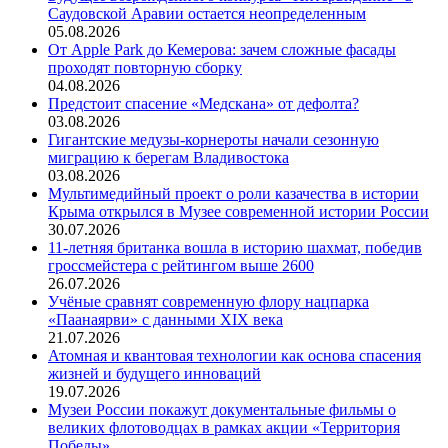
Саудовской Аравии остается неопределенным
05.08.2026
От Apple Park до Кемерова: зачем сложные фасады
проходят повторную сборку
04.08.2026
Предстоит спасение «Медскана» от дефолта?
03.08.2026
Гигантские медузы-корнероты начали сезонную
миграцию к берегам Владивостока
03.08.2026
Мультимедийный проект о роли казачества в истории
Крыма открылся в Музее современной истории России
30.07.2026
11-летняя британка вошла в историю шахмат, победив
гроссмейстера с рейтингом выше 2600
26.07.2026
Учёные сравнят современную флору нацпарка
«Паанаярви» с данными XIX века
21.07.2026
Атомная и квантовая технологии как основа спасения
жизней и будущего инноваций
19.07.2026
Музеи России покажут документальные фильмы о
великих флотоводцах в рамках акции «Территория
Победы»