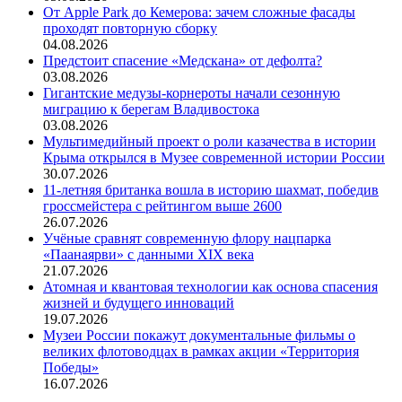
От Apple Park до Кемерова: зачем сложные фасады
проходят повторную сборку
04.08.2026
Предстоит спасение «Медскана» от дефолта?
03.08.2026
Гигантские медузы-корнероты начали сезонную
миграцию к берегам Владивостока
03.08.2026
Мультимедийный проект о роли казачества в истории
Крыма открылся в Музее современной истории России
30.07.2026
11-летняя британка вошла в историю шахмат, победив
гроссмейстера с рейтингом выше 2600
26.07.2026
Учёные сравнят современную флору нацпарка
«Паанаярви» с данными XIX века
21.07.2026
Атомная и квантовая технологии как основа спасения
жизней и будущего инноваций
19.07.2026
Музеи России покажут документальные фильмы о
великих флотоводцах в рамках акции «Территория
Победы»
16.07.2026