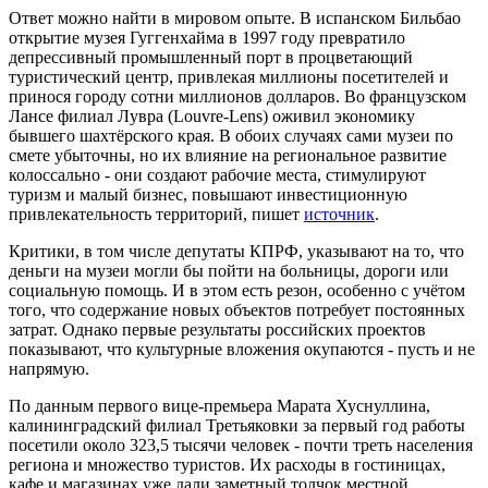
Ответ можно найти в мировом опыте. В испанском Бильбао
открытие музея Гуггенхайма в 1997 году превратило
депрессивный промышленный порт в процветающий
туристический центр, привлекая миллионы посетителей и
принося городу сотни миллионов долларов. Во французском
Лансе филиал Лувра (Louvre-Lens) оживил экономику
бывшего шахтёрского края. В обоих случаях сами музеи по
смете убыточны, но их влияние на региональное развитие
колоссально - они создают рабочие места, стимулируют
туризм и малый бизнес, повышают инвестиционную
привлекательность территорий, пишет
источник
.
Критики, в том числе депутаты КПРФ, указывают на то, что
деньги на музеи могли бы пойти на больницы, дороги или
социальную помощь. И в этом есть резон, особенно с учётом
того, что содержание новых объектов потребует постоянных
затрат. Однако первые результаты российских проектов
показывают, что культурные вложения окупаются - пусть и не
напрямую.
По данным первого вице-премьера Марата Хуснуллина,
калининградский филиал Третьяковки за первый год работы
посетили около 323,5 тысячи человек - почти треть населения
региона и множество туристов. Их расходы в гостиницах,
кафе и магазинах уже дали заметный толчок местной