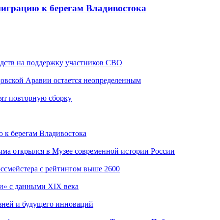
миграцию к берегам Владивостока
едств на поддержку участников СВО
довской Аравии остается неопределенным
дят повторную сборку
 к берегам Владивостока
ыма открылся в Музее современной истории России
оссмейстера с рейтингом выше 2600
и» с данными XIX века
изней и будущего инноваций