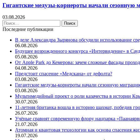
Гигантские медузы-корнероты начали сезонную 
03.08.2026
Найти:
Последние публикации
В деле Александра Зырянова обсудили использование ср
06.08.2026
Будущее возрожденного конкурса «Интервидение» в Сау
05.08.2026
От Apple Park до Кемерова: зачем сложные фасады прохо
04.08.2026
Предстоит спасение «Медскана» от дефолта?
03.08.2026
Гигантские медузы-корнероты начали сезонную миграцию
03.08.2026
Мультимедийный проект о роли казачества в истории Кр
30.07.2026
11-летняя британка вошла в историю шахмат, победив гр
26.07.2026
Учёные сравнят современную флору нацпарка «Паанаярв
21.07.2026
Атомная и квантовая технологии как основа спасения ж
19.07.2026