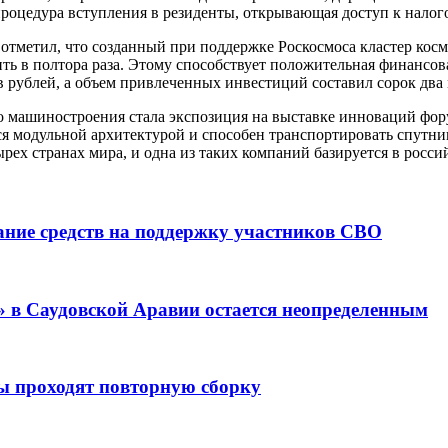
 процедура вступления в резиденты, открывающая доступ к нало
отметил, что созданный при поддержке Роскосмоса кластер косм
ить в полтора раза. Этому способствует положительная финансов
в рублей, а объем привлеченных инвестиций составил сорок два
 машиностроения стала экспозиция на выставке инноваций фор
ся модульной архитектурой и способен транспортировать спутник
рех странах мира, и одна из таких компаний базируется в росс
ание средств на поддержку участников СВО
 в Саудовской Аравии остается неопределенным
ды проходят повторную сборку