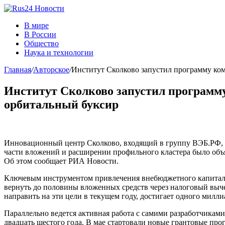
В мире
В России
Общество
Наука и технологии
Главная
/
Авторское
/
Институт Сколково запустил программу ко
Институт Сколково запустил программ
орбитальный буксир
Инновационный центр Сколково, входящий в группу ВЭБ.РФ, 
части вложений и расширении профильного кластера было объ
Об этом сообщает РИА Новости.
Ключевым инструментом привлечения внебюджетного капитала 
вернуть до половины вложенных средств через налоговый выче
направить на эти цели в текущем году, достигает одного милли
Параллельно ведется активная работа с самими разработчикам
двадцать шестого года. В мае стартовали новые грантовые пр