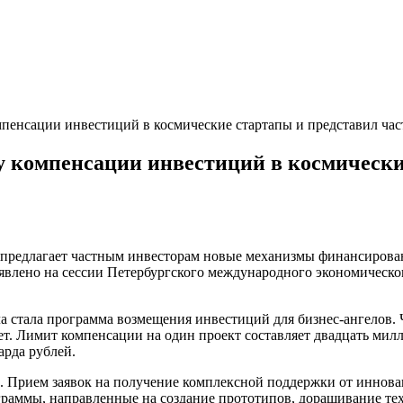
мпенсации инвестиций в космические стартапы и представил ча
у компенсации инвестиций в космически
предлагает частным инвесторам новые механизмы финансирован
явлено на сессии Петербургского международного экономическо
стала программа возмещения инвестиций для бизнес-ангелов. 
т. Лимит компенсации на один проект составляет двадцать милл
арда рублей.
и. Прием заявок на получение комплексной поддержки от иннова
ограммы, направленные на создание прототипов, доращивание те