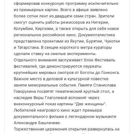
сформировав конкурсную программу исключительно
из премьерных картин. Всего в афише заявлено
более сотни лент из двадцати семи стран. Зрители
смогут оценить работы режиссеров из Нигерии,
Колумбии, Киргизии, а также открыть для себя новое
региональное российское кино. Документалистика
представлена проектами из Якутии, Бурятии, Чукотки
и Татарстана. В секции короткого метра кураторы
сделали ставку на смелые эксперименты.
Отдельного внимания заслуживает блок Фестиваль
фестивалей, где демонстрируются лауреаты
крупнейших мировых смотров от Боготы до Гонконга.
Важное место в деловой и культурной повестке
заняли мемориальные события. Памяти Станислава
Говорухина посвятят тематический круглый стол, а
наследие Веры Глаголевой вспомнят через
внеконкурсный показ картины "Две женщины".
Любителей неигрового кино ждет премьера
документального фильма о легендарном музыканте
Александре Башлачеве.
Торжественная церемония открытия развернулась на