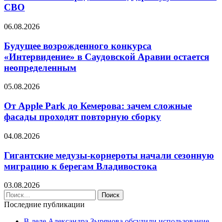
СВО
06.08.2026
Будущее возрожденного конкурса
«Интервидение» в Саудовской Аравии остается
неопределенным
05.08.2026
От Apple Park до Кемерова: зачем сложные
фасады проходят повторную сборку
04.08.2026
Гигантские медузы-корнероты начали сезонную
миграцию к берегам Владивостока
03.08.2026
Найти:
Последние публикации
В деле Александра Зырянова обсудили использование