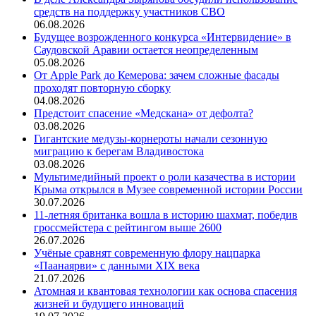
средств на поддержку участников СВО
06.08.2026
Будущее возрожденного конкурса «Интервидение» в
Саудовской Аравии остается неопределенным
05.08.2026
От Apple Park до Кемерова: зачем сложные фасады
проходят повторную сборку
04.08.2026
Предстоит спасение «Медскана» от дефолта?
03.08.2026
Гигантские медузы-корнероты начали сезонную
миграцию к берегам Владивостока
03.08.2026
Мультимедийный проект о роли казачества в истории
Крыма открылся в Музее современной истории России
30.07.2026
11-летняя британка вошла в историю шахмат, победив
гроссмейстера с рейтингом выше 2600
26.07.2026
Учёные сравнят современную флору нацпарка
«Паанаярви» с данными XIX века
21.07.2026
Атомная и квантовая технологии как основа спасения
жизней и будущего инноваций