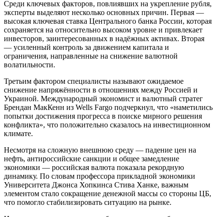
Среди ключевых факторов, повлиявших на укрепление рубля,
эксперты выделяют несколько основных причин. Первая —
высокая ключевая ставка Центрального банка России, которая
сохраняется на относительно высоком уровне и привлекает
инвесторов, заинтересованных в надёжных активах. Вторая
— усиленный контроль за движением капитала и
ограничения, направленные на снижение валютной
волатильности.
Третьим фактором специалисты называют ожидаемое
снижение напряжённости в отношениях между Россией и
Украиной. Международный экономист и валютный стратег
Брендан МакКенн из Wells Fargo подчеркнул, что «наметились
попытки достижения прогресса в поиске мирного решения
конфликта», что положительно сказалось на инвестиционном
климате.
Несмотря на сложную внешнюю среду — падение цен на
нефть, антироссийские санкции и общее замедление
экономики — российская валюта показала рекордную
динамику. По словам профессора прикладной экономики
Университета Джонса Хопкинса Стива Ханке, важным
элементом стало сокращение денежной массы со стороны ЦБ,
что помогло стабилизировать ситуацию на рынке.